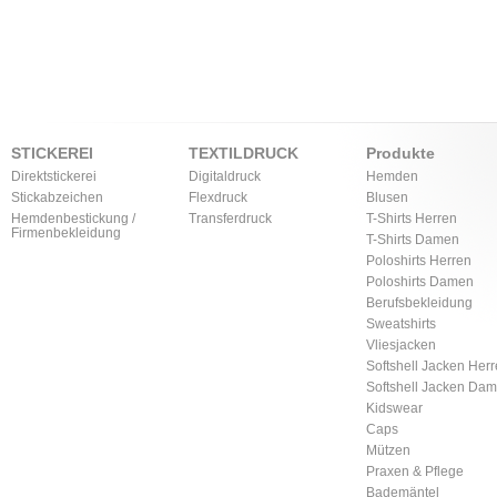
STICKEREI
TEXTILDRUCK
Produkte
Direktstickerei
Digitaldruck
Hemden
Stickabzeichen
Flexdruck
Blusen
Hemdenbestickung /
Transferdruck
T-Shirts Herren
Firmenbekleidung
T-Shirts Damen
Poloshirts Herren
Poloshirts Damen
Berufsbekleidung
Sweatshirts
Vliesjacken
Softshell Jacken Her
Softshell Jacken Da
Kidswear
Caps
Mützen
Praxen & Pflege
Bademäntel